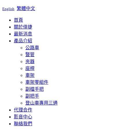
繁體中文
English
首頁
關於倖捷
最新消息
產品介紹
公路車
豎管
夾器
座桿
車架
車架零組件
副檔手把
副把手
登山車專用三通
代理合作
影音中心
聯絡我們