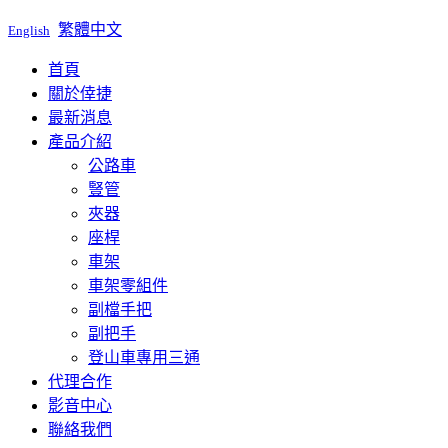
繁體中文
English
首頁
關於倖捷
最新消息
產品介紹
公路車
豎管
夾器
座桿
車架
車架零組件
副檔手把
副把手
登山車專用三通
代理合作
影音中心
聯絡我們