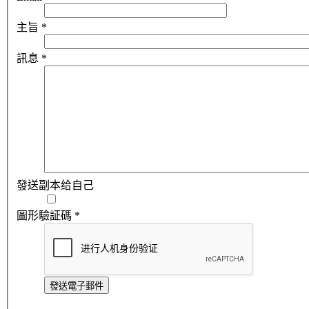
主旨
*
訊息
*
發送副本给自己
圖形驗証碼
*
發送電子郵件